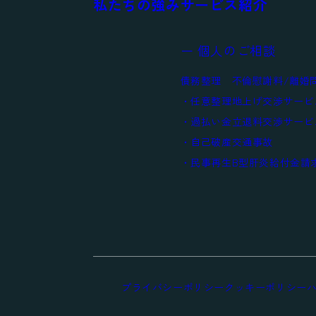
私たちの強み
サービス紹介
ー 個人のご相談
債務整理
不倫慰謝料/離婚
任意整理
地上げ交渉サービ
過払い金
立退料交渉サービ
自己破産
交通事故
民事再生
B型肝炎給付金請
プライバシーポリシー
クッキーポリシー