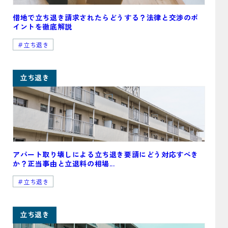
借地で立ち退き請求されたらどうする？法律と交渉のポ
イントを徹底解説
＃立ち退き
立ち退き
アパート取り壊しによる立ち退き要請にどう対応すべき
か？正当事由と立退料の相場...
＃立ち退き
立ち退き