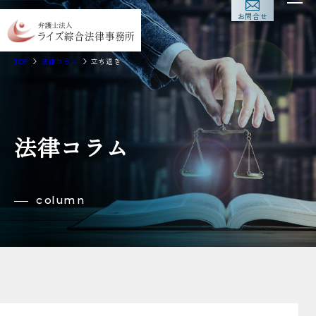
お問合せ
TOP
法律コラム
立ち退き
法律コラム
column