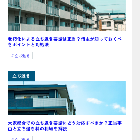
老朽化による立ち退き要請は正当？借主が知っておくべ
きポイントと対処法
＃立ち退き
立ち退き
大家都合での立ち退き要請にどう対応すべきか？正当事
由と立ち退き料の相場を解説
＃立ち退き