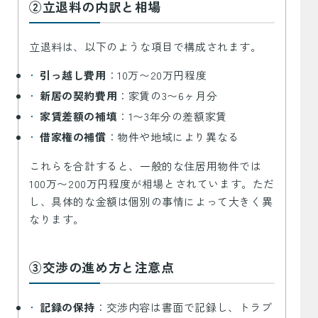
②立退料の内訳と相場
立退料は、以下のような項目で構成されます。
引っ越し費用
：10万〜20万円程度
新居の契約費用
：家賃の3〜6ヶ月分
家賃差額の補填
：1〜3年分の差額家賃
借家権の補償
：物件や地域により異なる
これらを合計すると、一般的な住居用物件では
100万〜200万円程度が相場とされています。ただ
し、具体的な金額は個別の事情によって大きく異
なります。
③交渉の進め方と注意点
記録の保持
：交渉内容は書面で記録し、トラブ