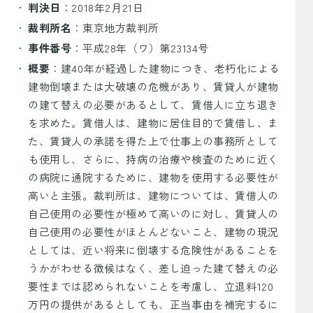
判決日
：2018年2月21日
裁判所名
：東京地方裁判所
事件番号
：平成28年（ワ）第23134号
概要
：建40年が経過した建物につき、老朽化による
建物倒壊または大破壊の危機があり、賃貸人が建物
の建て替えの必要があるとして、賃借人に立ち退き
を求めた。賃借人は、建物に居住目的で賃借し、ま
た、賃貸人の承諾を得た上で仕事上の事務所として
も使用し、さらに、持病の治療や検査のために近く
の病院に通院するために、建物を使用する必要性が
高いと主張。裁判所は、建物については、賃借人の
自己使用の必要性が極めて高いのに対し、賃貸人の
自己使用の必要性がほとんどないこと、建物の現況
としては、近い将来に倒壊する危険性があることを
うかがわせる徴候はなく、差し迫った建て替えの必
要性までは認められないことを考慮し、立退料120
万円の提供があるとしても、正当事由を補完するに