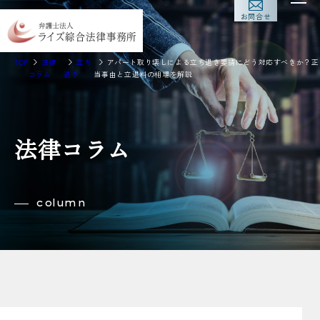
お問合せ
TOP
法律
立ち
アパート取り壊しによる立ち退き要請にどう対応すべきか？正
コラム
退き
当事由と立退料の相場を解説
法律コラム
column