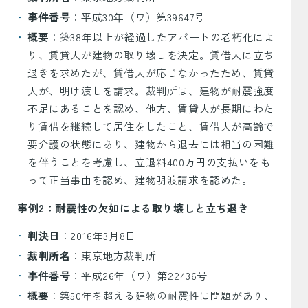
事件番号
：平成30年（ワ）第39647号
概要
：築38年以上が経過したアパートの老朽化によ
り、賃貸人が建物の取り壊しを決定。賃借人に立ち
退きを求めたが、賃借人が応じなかったため、賃貸
人が、明け渡しを請求。裁判所は、建物が耐震強度
不足にあることを認め、他方、賃貸人が長期にわた
り賃借を継続して居住をしたこと、賃借人が高齢で
要介護の状態にあり、建物から退去には相当の困難
を伴うことを考慮し、立退料400万円の支払いをも
って正当事由を認め、建物明渡請求を認めた。
事例2：耐震性の欠如による取り壊しと立ち退き
判決日
：2016年3月8日
裁判所名
：東京地方裁判所
事件番号
：平成26年（ワ）第22436号
概要
：築50年を超える建物の耐震性に問題があり、